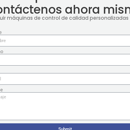
ontáctenos ahora mis
ir máquinas de control de calidad personalizadas 
e
no
je
Submit