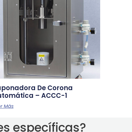
aponadora De Corona
utomática – ACCC-1
er Más
s específicas?