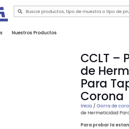
as
Nuestros Productos
CCLT – 
de Herm
Para Ta
Corona
Inicio
/
Gorra de cor
de Hermeticidad Par
Para probar la estan