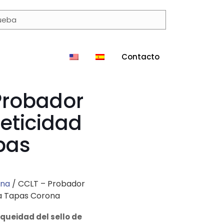
Contacto
Probador
eticidad
pas
ona
/ CCLT – Probador
a Tapas Corona
queidad del sello de