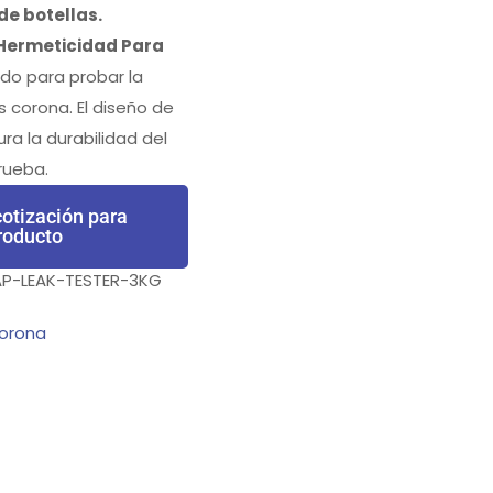
de botellas.
Hermeticidad Para
do para probar la
 corona. El diseño de
ra la durabilidad del
rueba.
otización para
roducto
-LEAK-TESTER-3KG
corona