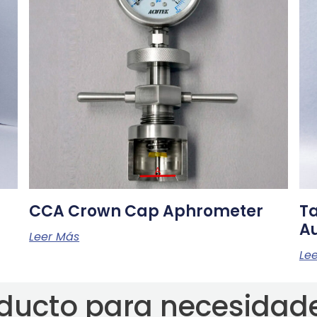
CCA Crown Cap Aphrometer
T
A
Leer Más
Le
ducto para necesidade