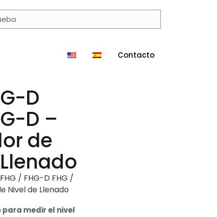
Contacto
HG-D
HG-D –
dor de
 Llenado
 FHG / FHG-D FHG /
e Nivel de Llenado
 para medir el nivel