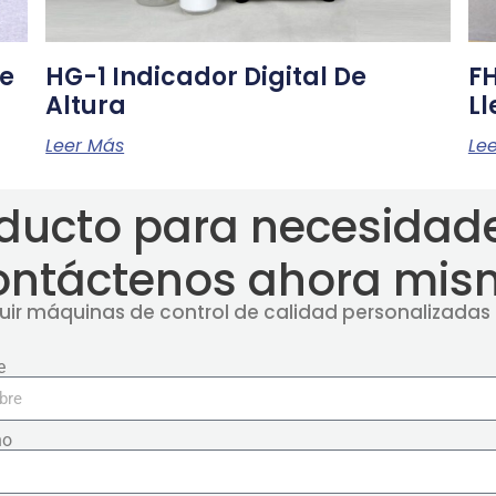
De
HG-1 Indicador Digital De
FH
Altura
L
Leer Más
Le
ducto para necesidade
ontáctenos ahora mis
ir máquinas de control de calidad personalizadas 
e
no