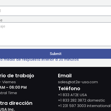
je
Submit
o medio de respuesta inferior a 30 minutos
rio de trabajo
Email
– Viernes
sales@at2e-usa.com
AM – 06:00 PM
Teléfono
tral Time
+1 833 AT2E USA
+1 833 282 3872 domestic
tra dirección
+1 231 597 3003 international
USA Inc.