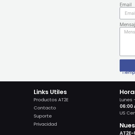
Email
Mensa
*Tiemp
Links Utiles
Hora
Productos AT2E
Lunes 
06:00 
Contacto
US Cen
Suporte
Privacidad
Nues
AT2E-