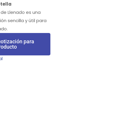
tella
l de Llenado es una
n sencilla y útil para
ado.
otización para
roducto
al