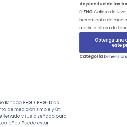
de plenitud de las bo
El
FHG
Calibre de Nive
herramienta de medició
medir la altura de llen
Obtenga una c
este p
Categoria
Dimension
 de llenado
FHG / FHG-D
de
ta de medición simple y útil
de llenado y fue diseñado para
 tamaños. Puede estar