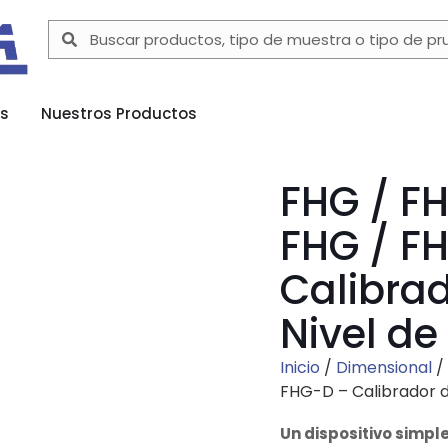
as
Nuestros Productos
FHG / F
FHG / F
Calibra
Nivel de
Inicio
/
Dimensional
/
FHG-D – Calibrador d
Un dispositivo simple