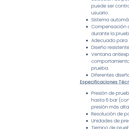
puede ser contr
usuario.
Sistema automát
Compensación a
durante la prueb
Adecuado para v
Diseño resistente
Ventana antiexpl
comportamiento 
prueba.
Diferentes diseñ
Especificaciones Técn
Presión de prue
hasta 6 bar (con
presión más alta
Resolución de pan
Unidades de presi
Tiempo de prueb