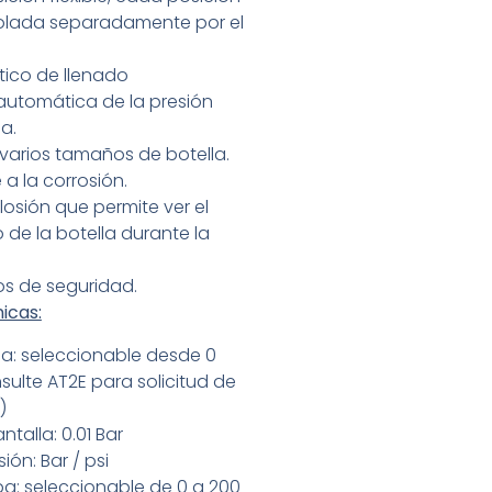
olada separadamente por el
ico de llenado
utomática de la presión
a.
arios tamaños de botella.
 a la corrosión.
osión que permite ver el
de la botella durante la
os de seguridad.
icas:
ba: seleccionable desde 0
sulte AT2E para solicitud de
)
talla: 0.01 Bar
ón: Bar / psi
a: seleccionable de 0 a 200