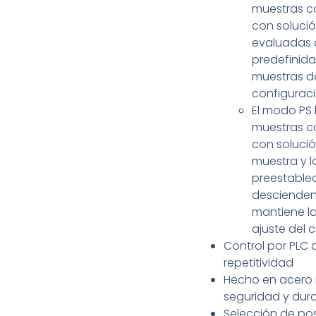
muestras co
con solució
evaluadas 
predefinida
muestras d
configuraci
El modo PS
muestras co
con solució
muestra y l
preestable
descienden 
mantiene la
ajuste del c
Control por PLC 
repetitividad
Hecho en acero 
seguridad y dur
Selección de pos