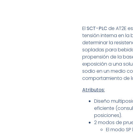
El
SCT-PLC
de AT2E es
tensión interna en la 
determinar la resistenc
sopladas para bebid
propensión de la bas
exposición a una sol
sodio en un medio con
comportamiento de la
Atributos:
Diseño multiposi
eficiente (consu
posiciones).
2 modos de prueb
El modo SP