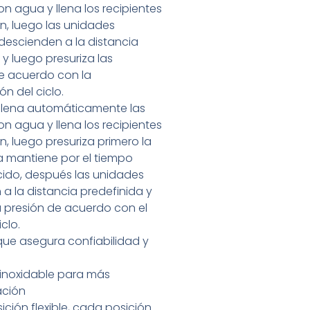
n agua y llena los recipientes
n, luego las unidades
descienden a la distancia
 y luego presuriza las
e acuerdo con la
ón del ciclo.
 llena automáticamente las
n agua y llena los recipientes
n, luego presuriza primero la
a mantiene por el tiempo
cido, después las unidades
a la distancia predefinida y
 presión de acuerdo con el
iclo.
que asegura confiabilidad y
inoxidable para más
ación
ición flexible, cada posición