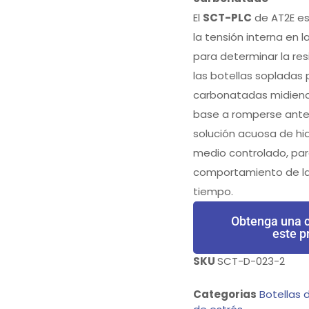
El
SCT-PLC
de AT2E es
la tensión interna en l
para determinar la res
las botellas sopladas
carbonatadas midiend
base a romperse ante 
solución acuosa de hi
medio controlado, par
comportamiento de las
tiempo.
Obtenga una c
este p
SKU
SCT-D-023-2
Categorias
Botellas 