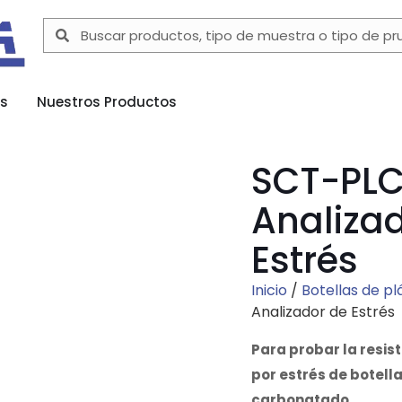
as
Nuestros Productos
SCT-PL
Analiza
Estrés
Inicio
/
Botellas de pl
Analizador de Estrés
Para probar la resist
por estrés de botell
carbonatado