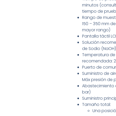
minutos (consult
tiempo de prue
Rango de muestr
150 – 350 mm de 
mayor rango)
Pantalla táctil L
Solución recome
de Sodio (NaOH)
Temperatura de
recomendada: 2 
Puerto de comun
Suministro de air
Máx presión de 
Abastecimiento d
bar)
Suministro princi
Tamaño total:
Una posición