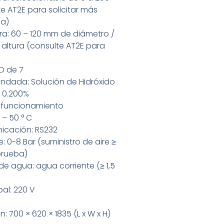
e AT2E para solicitar más
ba)
a: 60 – 120 mm de diámetro /
altura (consulte AT2E para
CD de 7
ndada: Solución de Hidróxido
 0.200%
 funcionamiento
– 50 ° C
icación: RS232
e: 0-8 Bar (suministro de aire ≥
prueba)
e agua: agua corriente (≥ 1,5
pal: 220 V
: 700 × 620 × 1835 (L x W x H)