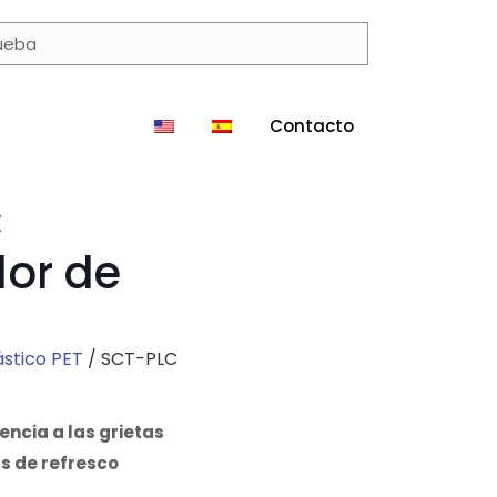
Contacto
C
dor de
ástico PET
/ SCT-PLC
encia a las grietas
as de refresco