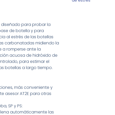
de estrés
 diseñado para probar la
base de botella y para
ia al estrés de las botellas
as carbonatadas midiendo la
e a romperse ante la
ución acuosa de hidróxido de
trolado, para estimar el
s botellas a largo tiempo.
ciones, más conveniente y
lte asesor AT2E para otras
a, SP y PS:
 llena automáticamente las