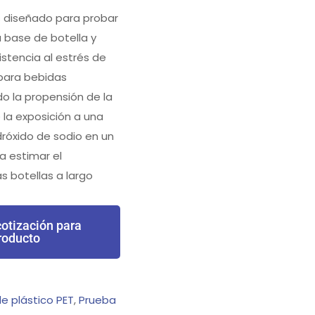
 diseñado para probar
a base de botella y
istencia al estrés de
 para bebidas
o la propensión de la
la exposición a una
dróxido de sodio en un
a estimar el
 botellas a largo
otización para
roducto
de plástico PET
,
Prueba