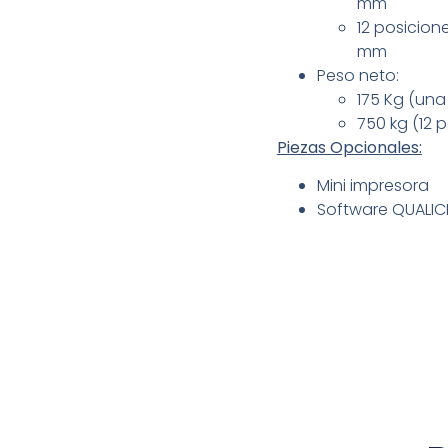
mm
12 posicione
mm
Peso neto:
175 Kg (una
750 kg (12 
Piezas Opcionales:
Mini impresora
Software QUALI